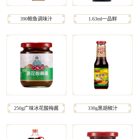
390鲍鱼调味汁
1.63ml一品鲜
250g广味冰花酸梅酱
330g黑胡椒汁