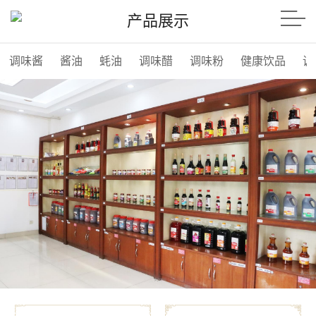
产品展示
调味酱
酱油
蚝油
调味醋
调味粉
健康饮品
调