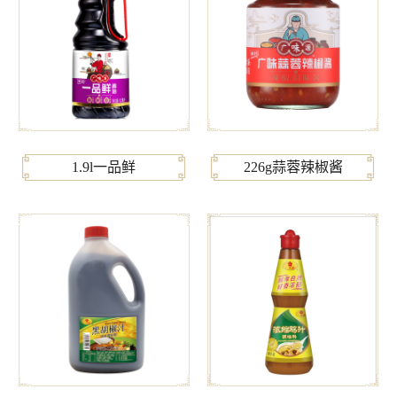
1.9l一品鲜
226g蒜蓉辣椒酱