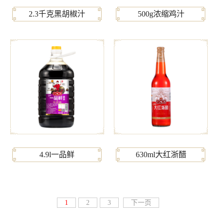
2.3千克黑胡椒汁
500g浓缩鸡汁
4.9l一品鲜
630ml大红浙醋
1
2
3
下一页