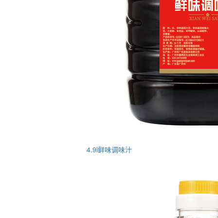
4.9l鲜味调味汁