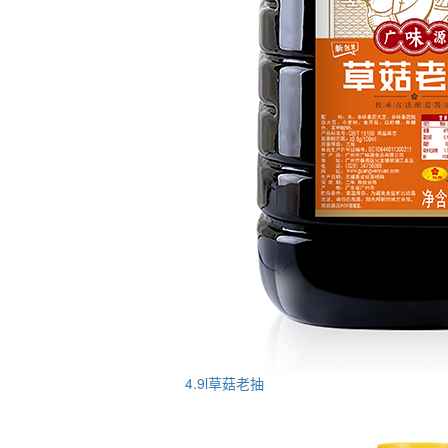
4.9l草菇老抽