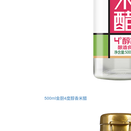
500ml金厨4度醇香米醋