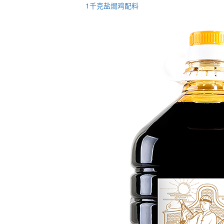
1千克盐焗鸡配料