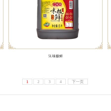
5L味极鲜
1
2
3
4
下一页