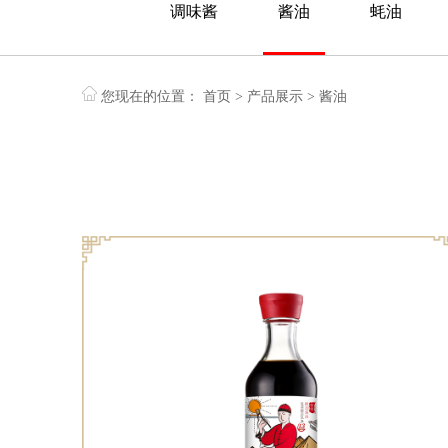
调味酱
酱油
蚝油
您现在的位置：
首页
>
产品展示
>
酱油