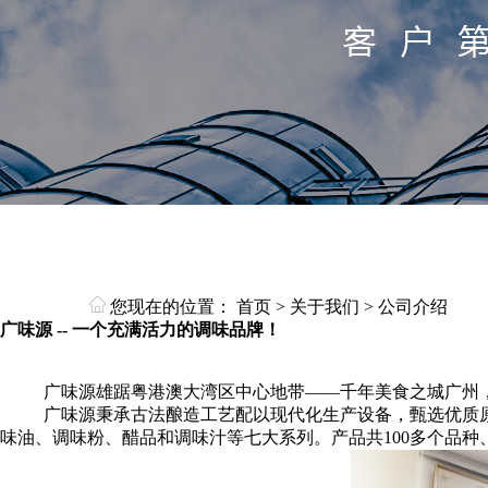
您现在的位置：
首页
>
关于我们
>
公司介绍
广味源 -- 一个充满活力的调味品牌！
广味源雄踞粤港澳大湾区中心地带
——千年美食之城广州
广味源秉承古法酿造工艺
配
以现代化生产设备，甄选优质
味油、调味粉、醋品和调味汁等七大系列。产品共
100
多个品种