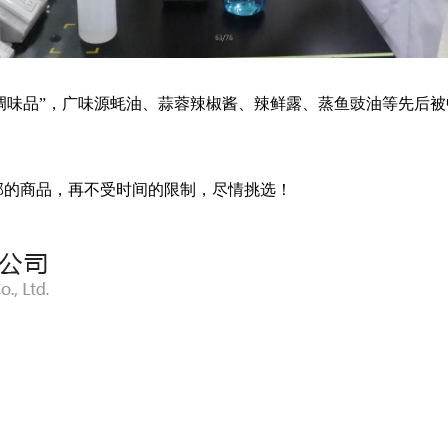
佳调味品”，广味源蚝油、蒜蓉辣椒酱、辣鲜露、蒸鱼豉油等先后
部的商品，再不受时间的限制，尽情挑选！