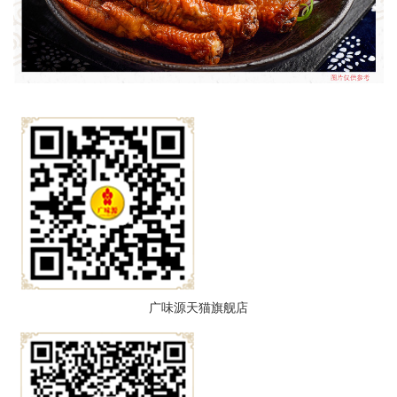
广味源天猫旗舰店