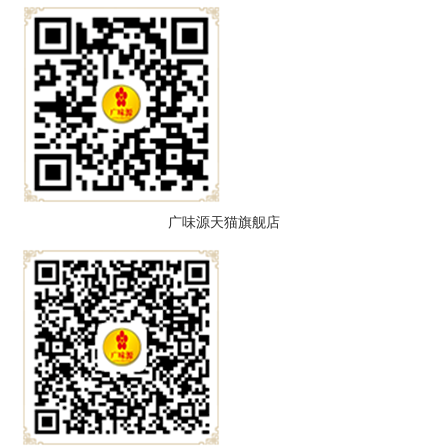
广味源天猫旗舰店