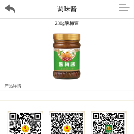
调味酱
230g酸梅酱
产品详情